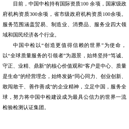
目前，中国中检持有国际资质100 余项，国家级政
府机构资质300余项，省市级政府机构资质100余项。
服务范围涵盖贸易、制造业、消费品、服务业四大领
域和国民经济各个行业。
中国中检以“创造更值得信赖的世界”为使命，
以“全球质量服务的引领者”为愿景，始终坚持“笃诚、
守正、业精、鼎新”的核心价值观和“客户是中心、质量
是生命”的经营理念，始终发扬“同心同力、创业创新、
敢闯敢干、善作善成”的企业精神，立足中国，服务全
球，努力将中国中检建设成为最具公信力的世界一流
检验检测认证集团。