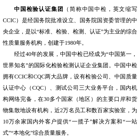
中国检验认证集团
（简称中国中检，英文缩写
CCIC）是经国务院批准设立、国务院国资委管理的中
央企业，是以“标准、检验、检测、认证”为主业的综合
性质量服务机构，创建于1980年。
经过40年的发展，中国中检已经成为“中国第一，
世界知名”的国际化检验检测认证企业集团。中国中检
拥有CCIC和CQC两大品牌，设有检验公司、中国质量
认证中心（CQC）、测试公司三大业务平台，国内机
构网络完备，在30多个国家（地区）的主要口岸和货
物集散地设有机构，近2万名员工和数百家实验室，为
10万余家国内外客户提供“一揽子”解决方案和“一站
式”“本地化”综合质量服务。